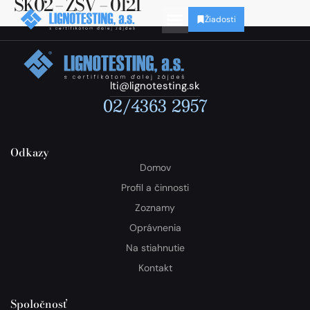
SK02 – ZSV – 0121
Žiadosti
lti@lignotesting.sk
02/4363 2957
Odkazy
Domov
Profil a činnosti
Zoznamy
Oprávnenia
Na stiahnutie
Kontakt
Spoločnosť