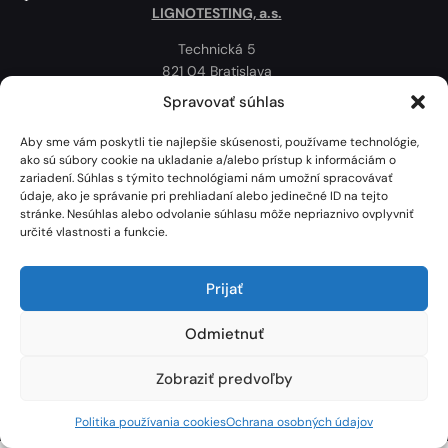
LIGNOTESTING, a.s.
Technická 5
821 04 Bratislava
Slovenská republika
Spravovať súhlas
Ochrana osobných údajov
Aby sme vám poskytli tie najlepšie skúsenosti, používame technológie,
Politika používania cookies
ako sú súbory cookie na ukladanie a/alebo prístup k informáciám o
zariadení. Súhlas s týmito technológiami nám umožní spracovávať
Mapa
údaje, ako je správanie pri prehliadaní alebo jedinečné ID na tejto
stránke. Nesúhlas alebo odvolanie súhlasu môže nepriaznivo ovplyvniť
určité vlastnosti a funkcie.
Prijať
Odmietnuť
Zobraziť predvoľby
Lignotesting, a. s. © 2024 | Všetky práva vyhradené. | Vytvoril: Marek Heinfarth.
Politika používania cookies
Ochrana osobných údajov