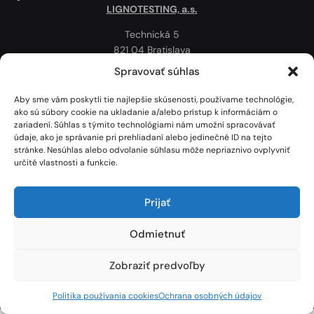
LIGNOTESTING, a.s.
Technická 5
821 04 Bratislava
Slovenská republika
Spravovať súhlas
Ochrana osobných údajov
Aby sme vám poskytli tie najlepšie skúsenosti, používame technológie,
Politika používania cookies
ako sú súbory cookie na ukladanie a/alebo prístup k informáciám o
zariadení. Súhlas s týmito technológiami nám umožní spracovávať
Mapa
údaje, ako je správanie pri prehliadaní alebo jedinečné ID na tejto
stránke. Nesúhlas alebo odvolanie súhlasu môže nepriaznivo ovplyvniť
určité vlastnosti a funkcie.
Prijať
Odmietnuť
Zobraziť predvoľby
Lignotesting, a. s. © 2024 | Všetky práva vyhradené. | Vytvoril: Marek Heinfarth.
Politika používania cookies
Ochrana osobných údajov