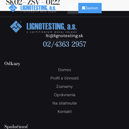
SK02 – ZSV – 0122
Žiadosti
lti@lignotesting.sk
02/4363 2957
Odkazy
Domov
Profil a činnosti
Zoznamy
Oprávnenia
Na stiahnutie
Kontakt
Spoločnosť