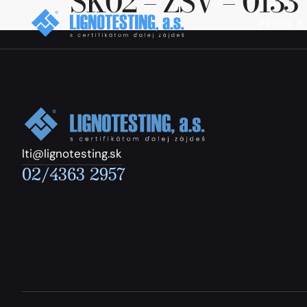
SK02 – ZSV – 0133
PROFIL A
lti@lignotesting.sk
02/4363 2957