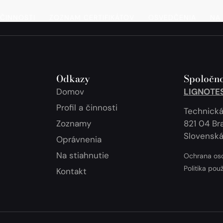
 ČINNOSTI
ZOZNAM CERTIFIKÁTOV
OSVEDČENIA
NA 
Odkazy
Spoločno
Domov
LIGNOTEST
Profil a činnosti
Technická
Zoznamy
821 04 Bra
Slovenská
Oprávnenia
Na stiahnutie
Ochrana os
Politika pou
Kontakt