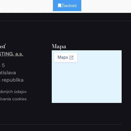
Žiadosti
STIAHNUTIE
KONTAKT
sť
Mapa
ING, a.s.
 5
tislava
 republika
obných údajov
žívania cookies