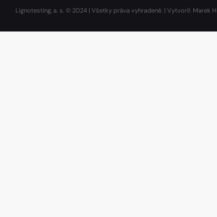
Lignotesting, a. s. © 2024 | Všetky práva vyhradené. | Vytvoril: Marek H