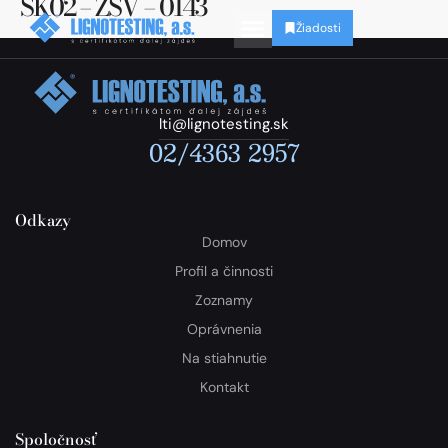
SK02 – ZSV – 0143
Žiadosti
lti@lignotesting.sk
02/4363 2957
Odkazy
Domov
Profil a činnosti
Zoznamy
Oprávnenia
Na stiahnutie
Kontakt
Spoločnosť