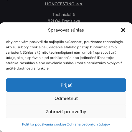
LIGNOTESTING, a.s.
Technická 5
821 04 Bratislava
Slovenská republika
Spravovať súhlas
Ochrana osobných údajov
Aby sme vám poskytli tie najlepšie skúsenosti, používame technológie,
Politika používania cookies
ako sú súbory cookie na ukladanie a/alebo prístup k informáciám o
zariadení. Súhlas s týmito technológiami nám umožní spracovávať
Mapa
údaje, ako je správanie pri prehliadaní alebo jedinečné ID na tejto
stránke. Nesúhlas alebo odvolanie súhlasu môže nepriaznivo ovplyvniť
určité vlastnosti a funkcie.
Prijať
Odmietnuť
Zobraziť predvoľby
Lignotesting, a. s. © 2024 | Všetky práva vyhradené. | Vytvoril: Marek Heinfarth.
Politika používania cookies
Ochrana osobných údajov