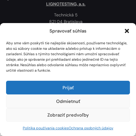
LIGNOTESTING, a.s.
Technická 5
821 04 Bratislava
Slovenská republika
Spravovať súhlas
Ochrana osobných údajov
Aby sme vám poskytli tie najlepšie skúsenosti, používame technológie,
Politika používania cookies
ako sú súbory cookie na ukladanie a/alebo prístup k informáciám o
zariadení. Súhlas s týmito technológiami nám umožní spracovávať
Mapa
údaje, ako je správanie pri prehliadaní alebo jedinečné ID na tejto
stránke. Nesúhlas alebo odvolanie súhlasu môže nepriaznivo ovplyvniť
určité vlastnosti a funkcie.
Prijať
Odmietnuť
Zobraziť predvoľby
Lignotesting, a. s. © 2024 | Všetky práva vyhradené. | Vytvoril: Marek Heinfarth.
Politika používania cookies
Ochrana osobných údajov