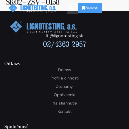
SK02 – ZSV – 0158
Žiadosti
lti@lignotesting.sk
02/4363 2957
Odkazy
Domov
Profil a činnosti
Zoznamy
Oprávnenia
Na stiahnutie
Kontakt
Spoločnosť