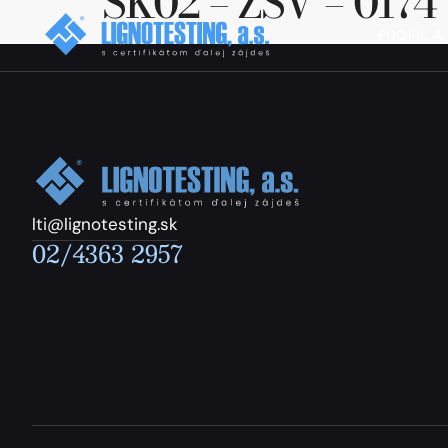
SK02 – ZSV – 0174
PROFIL A
lti@lignotesting.sk
02/4363 2957