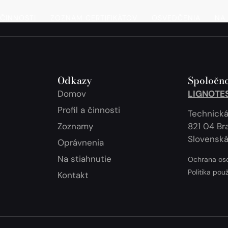
 ČINNOSTI
ZOZNAM CERTIFIKÁTOV
OSVEDČENIA
NA 
Odkazy
Spoločno
Domov
LIGNOTEST
Profil a činnosti
Technická
Zoznamy
821 04 Bra
Slovenská
Oprávnenia
Na stiahnutie
Ochrana os
Politika pou
Kontakt