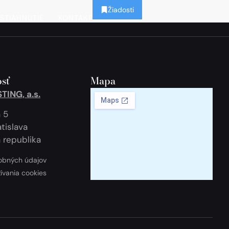
Žiadosti
STIAHNUTIE
KONTAKT
sť
Mapa
ING, a.s.
 5
tislava
 republika
obných údajov
žívania cookies