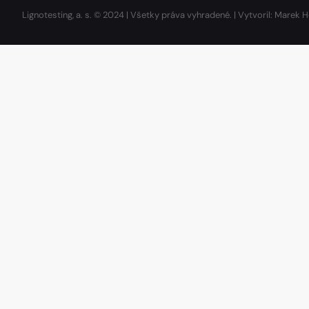
Lignotesting, a. s. © 2024 | Všetky práva vyhradené. | Vytvoril: Marek H