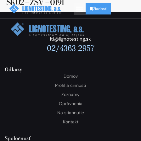
SK02 – ZSV – 0191
Žiadosti
lti@lignotesting.sk
02/4363 2957
Odkazy
Domov
Profil a činnosti
Zoznamy
Oprávnenia
Na stiahnutie
Kontakt
Spoločnosť