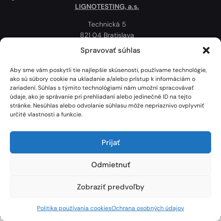
LIGNOTESTING, a.s.
Technická 5
821 04 Bratislava
Slovenská republika
Spravovať súhlas
Ochrana osobných údajov
Aby sme vám poskytli tie najlepšie skúsenosti, používame technológie,
Politika používania cookies
ako sú súbory cookie na ukladanie a/alebo prístup k informáciám o
zariadení. Súhlas s týmito technológiami nám umožní spracovávať
Mapa
údaje, ako je správanie pri prehliadaní alebo jedinečné ID na tejto
stránke. Nesúhlas alebo odvolanie súhlasu môže nepriaznivo ovplyvniť
určité vlastnosti a funkcie.
Prijať
Odmietnuť
Zobraziť predvoľby
Lignotesting, a. s. © 2024 | Všetky práva vyhradené. | Vytvoril: Marek Heinfarth.
Politika používania cookies
Ochrana osobných údajov