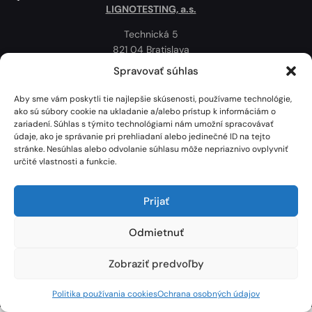
LIGNOTESTING, a.s.
Technická 5
821 04 Bratislava
Slovenská republika
Spravovať súhlas
Ochrana osobných údajov
Aby sme vám poskytli tie najlepšie skúsenosti, používame technológie,
Politika používania cookies
ako sú súbory cookie na ukladanie a/alebo prístup k informáciám o
zariadení. Súhlas s týmito technológiami nám umožní spracovávať
Mapa
údaje, ako je správanie pri prehliadaní alebo jedinečné ID na tejto
stránke. Nesúhlas alebo odvolanie súhlasu môže nepriaznivo ovplyvniť
určité vlastnosti a funkcie.
Prijať
Odmietnuť
Zobraziť predvoľby
Lignotesting, a. s. © 2024 | Všetky práva vyhradené. | Vytvoril: Marek Heinfarth.
Politika používania cookies
Ochrana osobných údajov