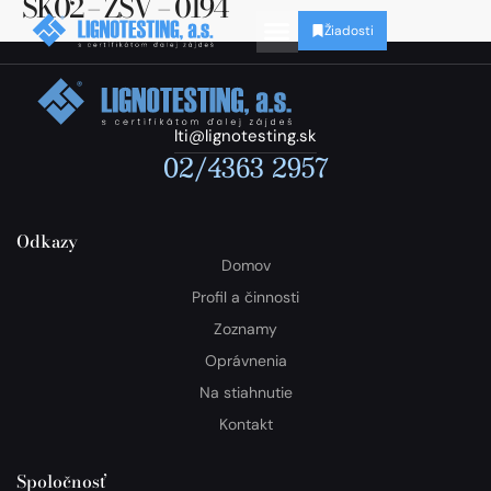
SK02 – ZSV – 0194
Žiadosti
lti@lignotesting.sk
02/4363 2957
Odkazy
Domov
Profil a činnosti
Zoznamy
Oprávnenia
Na stiahnutie
Kontakt
Spoločnosť