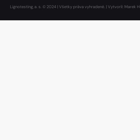
Lignotesting, a. s. © 2024 | Všetky práva vyhradené. | Vytvoril: Marek H