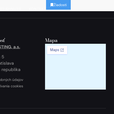
Žiadosti
STIAHNUTIE
KONTAKT
sť
Mapa
ING, a.s.
 5
tislava
 republika
obných údajov
žívania cookies