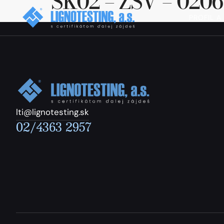
SK02 – ZSV – 0206
PROFIL A
lti@lignotesting.sk
02/4363 2957