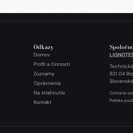
 ČINNOSTI
ZOZNAM CERTIFIKÁTOV
OSVEDČENIA
NA 
Odkazy
Spoločno
Domov
LIGNOTEST
Profil a činnosti
Technická
Zoznamy
821 04 Bra
Slovenská
Oprávnenia
Na stiahnutie
Ochrana os
Politika pou
Kontakt