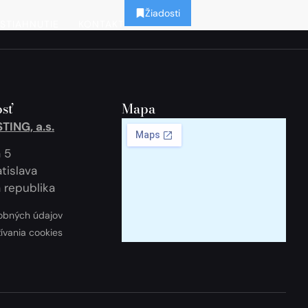
Žiadosti
STIAHNUTIE
KONTAKT
sť
Mapa
ING, a.s.
 5
tislava
 republika
obných údajov
žívania cookies