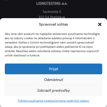
LIGNOTESTING, a.s.
Technická 5
821 04 Bratislava
Slovenská republika
Spravovať súhlas
Ochrana osobných údajov
Aby sme vám poskytli tie najlepšie skúsenosti, používame technológie,
Politika používania cookies
ako sú súbory cookie na ukladanie a/alebo prístup k informáciám o
zariadení. Súhlas s týmito technológiami nám umožní spracovávať
Mapa
údaje, ako je správanie pri prehliadaní alebo jedinečné ID na tejto
stránke. Nesúhlas alebo odvolanie súhlasu môže nepriaznivo ovplyvniť
určité vlastnosti a funkcie.
Prijať
Odmietnuť
Zobraziť predvoľby
Lignotesting, a. s. © 2024 | Všetky práva vyhradené. | Vytvoril: Marek Heinfarth.
Politika používania cookies
Ochrana osobných údajov