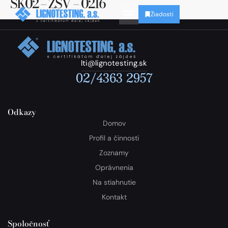
SK02 – ZSV – 0216
Žiadosti
lti@lignotesting.sk
02/4363 2957
Odkazy
Domov
Profil a činnosti
Zoznamy
Oprávnenia
Na stiahnutie
Kontakt
Spoločnosť