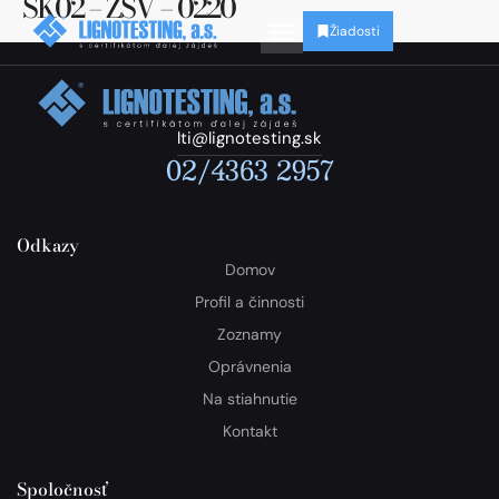
SK02 – ZSV – 0220
Žiadosti
lti@lignotesting.sk
02/4363 2957
Odkazy
Domov
Profil a činnosti
Zoznamy
Oprávnenia
Na stiahnutie
Kontakt
Spoločnosť