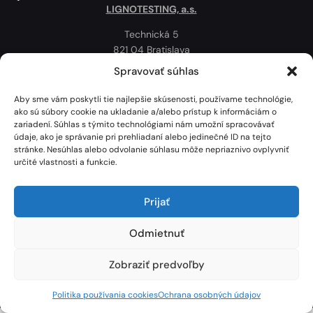
LIGNOTESTING, a.s.
Technická 5
821 04 Bratislava
Slovenská republika
Spravovať súhlas
Ochrana osobných údajov
Aby sme vám poskytli tie najlepšie skúsenosti, používame technológie,
Politika používania cookies
ako sú súbory cookie na ukladanie a/alebo prístup k informáciám o
zariadení. Súhlas s týmito technológiami nám umožní spracovávať
Mapa
údaje, ako je správanie pri prehliadaní alebo jedinečné ID na tejto
stránke. Nesúhlas alebo odvolanie súhlasu môže nepriaznivo ovplyvniť
určité vlastnosti a funkcie.
Prijať
Odmietnuť
Zobraziť predvoľby
Lignotesting, a. s. © 2024 | Všetky práva vyhradené. | Vytvoril: Marek Heinfarth.
Politika používania cookies
Ochrana osobných údajov