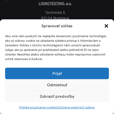
LIGNOTESTING, a.s.
Technická 5
821 04 Bratislava
Slovenská republika
Spravovať súhlas
Ochrana osobných údajov
Aby sme vám poskytli tie najlepšie skúsenosti, používame technológie,
Politika používania cookies
ako sú súbory cookie na ukladanie a/alebo prístup k informáciám o
zariadení. Súhlas s týmito technológiami nám umožní spracovávať
Mapa
údaje, ako je správanie pri prehliadaní alebo jedinečné ID na tejto
stránke. Nesúhlas alebo odvolanie súhlasu môže nepriaznivo ovplyvniť
určité vlastnosti a funkcie.
Prijať
Odmietnuť
Zobraziť predvoľby
Lignotesting, a. s. © 2024 | Všetky práva vyhradené. | Vytvoril: Marek Heinfarth.
Politika používania cookies
Ochrana osobných údajov