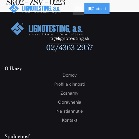
SK02 – ZSV – 0223
Žiadosti
lti@lignotesting.sk
02/4363 2957
Odkazy
Domov
Profil a činnosti
Zoznamy
Oprávnenia
Na stiahnutie
Kontakt
Spoločnosť