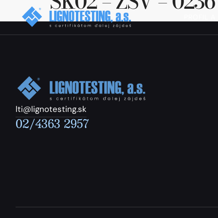
SK02 – ZSV – 0236
PROFIL A
lti@lignotesting.sk
02/4363 2957