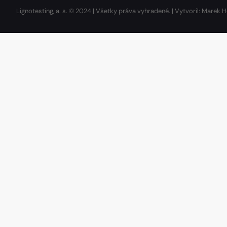
Lignotesting, a. s. © 2024 | Všetky práva vyhradené. | Vytvoril: Marek H