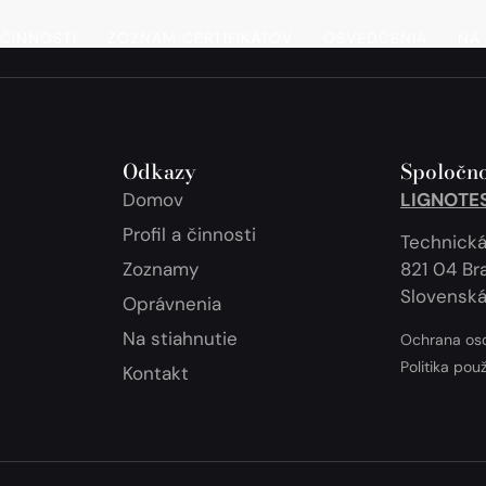
 ČINNOSTI
ZOZNAM CERTIFIKÁTOV
OSVEDČENIA
NA 
Odkazy
Spoločno
Domov
LIGNOTEST
Profil a činnosti
Technická
Zoznamy
821 04 Bra
Slovenská
Oprávnenia
Na stiahnutie
Ochrana os
Politika pou
Kontakt