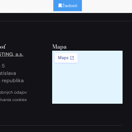
Žiadosti
STIAHNUTIE
KONTAKT
sť
Mapa
ING, a.s.
 5
tislava
 republika
obných údajov
žívania cookies