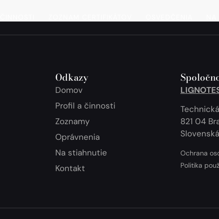
 ČINNOSTI
ZOZNAM CERTIFIKÁTOV
OSVEDČENIA
NA 
Odkazy
Spoločno
Domov
LIGNOTEST
Profil a činnosti
Technická
Zoznamy
821 04 Bra
Slovenská
Oprávnenia
Na stiahnutie
Ochrana os
Politika pou
Kontakt