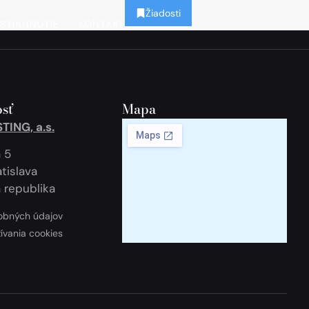
Žiadosti
STIAHNUTIE
KONTAKT
sť
Mapa
ING, a.s.
 5
tislava
 republika
obných údajov
žívania cookies