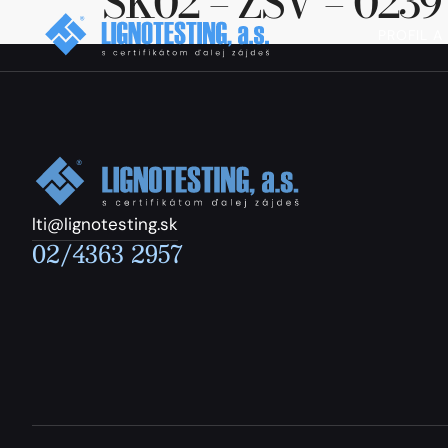
SK02 – ZSV – 0239
PROFIL A
lti@lignotesting.sk
02/4363 2957