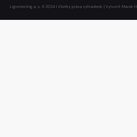
Lignotesting, a. s. © 2024 | Všetky práva vyhradené. | Vytvoril: Marek H