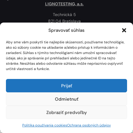
LIGNOTESTING, a.s.
Technická 5
821 04 Bratislava
Slovenská republika
Spravovať súhlas
Ochrana osobných údajov
Aby sme vám poskytli tie najlepšie skúsenosti, používame technológie,
Politika používania cookies
ako sú súbory cookie na ukladanie a/alebo prístup k informáciám o
zariadení. Súhlas s týmito technológiami nám umožní spracovávať
Mapa
údaje, ako je správanie pri prehliadaní alebo jedinečné ID na tejto
stránke. Nesúhlas alebo odvolanie súhlasu môže nepriaznivo ovplyvniť
určité vlastnosti a funkcie.
Prijať
Odmietnuť
Zobraziť predvoľby
Lignotesting, a. s. © 2024 | Všetky práva vyhradené. | Vytvoril: Marek Heinfarth.
Politika používania cookies
Ochrana osobných údajov