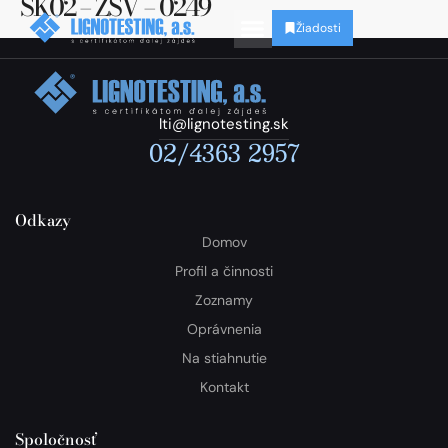
SK02 – ZSV – 0249
Žiadosti
lti@lignotesting.sk
02/4363 2957
Odkazy
Domov
Profil a činnosti
Zoznamy
Oprávnenia
Na stiahnutie
Kontakt
Spoločnosť