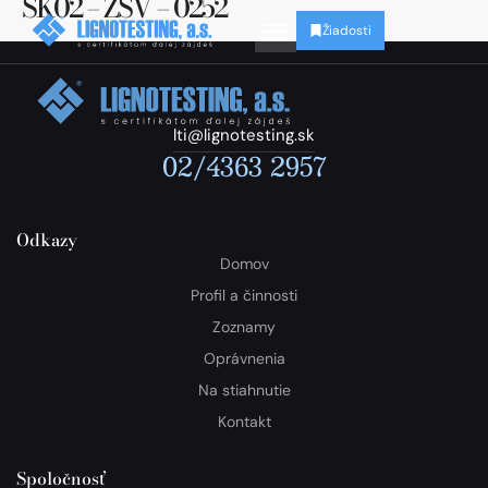
SK02 – ZSV – 0252
Žiadosti
lti@lignotesting.sk
02/4363 2957
Odkazy
Domov
Profil a činnosti
Zoznamy
Oprávnenia
Na stiahnutie
Kontakt
Spoločnosť