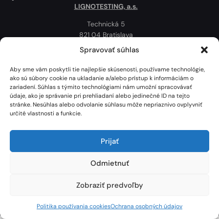
LIGNOTESTING, a.s.
Technická 5
821 04 Bratislava
Slovenská republika
Spravovať súhlas
Ochrana osobných údajov
Aby sme vám poskytli tie najlepšie skúsenosti, používame technológie,
Politika používania cookies
ako sú súbory cookie na ukladanie a/alebo prístup k informáciám o
zariadení. Súhlas s týmito technológiami nám umožní spracovávať
Mapa
údaje, ako je správanie pri prehliadaní alebo jedinečné ID na tejto
stránke. Nesúhlas alebo odvolanie súhlasu môže nepriaznivo ovplyvniť
určité vlastnosti a funkcie.
Prijať
Odmietnuť
Zobraziť predvoľby
Lignotesting, a. s. © 2024 | Všetky práva vyhradené. | Vytvoril: Marek Heinfarth.
Politika používania cookies
Ochrana osobných údajov