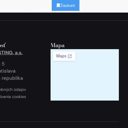
Žiadosti
STIAHNUTIE
KONTAKT
sť
Mapa
ING, a.s.
 5
tislava
 republika
obných údajov
žívania cookies