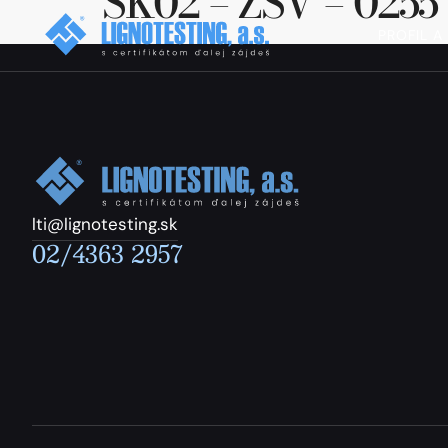
SK02 – ZSV – 0255
PROFIL A
lti@lignotesting.sk
02/4363 2957