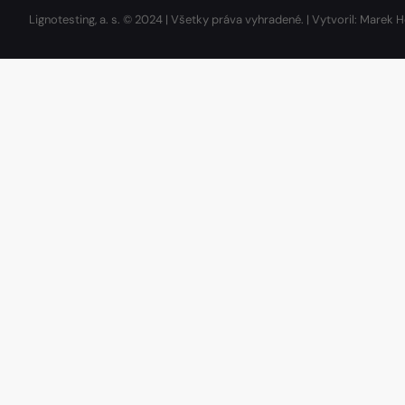
Lignotesting, a. s. © 2024 | Všetky práva vyhradené. | Vytvoril: Marek H