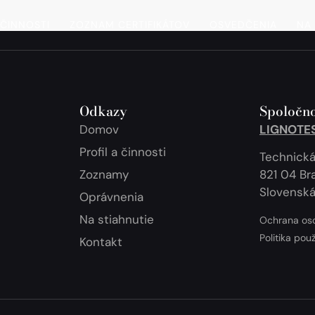
 ČINNOSTI
ZOZNAM CERTIFIKÁTOV
OSVEDČENIA
NA 
Odkazy
Spoločno
Domov
LIGNOTEST
Profil a činnosti
Technická
Zoznamy
821 04 Bra
Slovenská
Oprávnenia
Na stiahnutie
Ochrana os
Politika pou
Kontakt