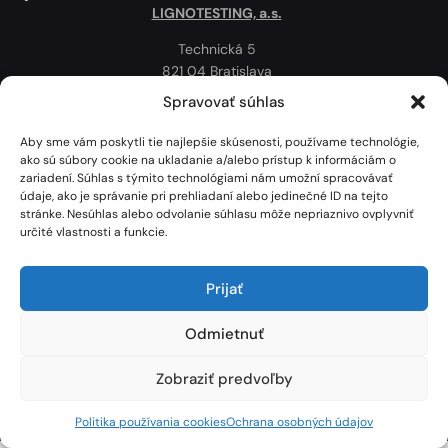
LIGNOTESTING, a.s.
Technická 5
821 04 Bratislava
Slovenská republika
Spravovať súhlas
Ochrana osobných údajov
Aby sme vám poskytli tie najlepšie skúsenosti, používame technológie,
Politika používania cookies
ako sú súbory cookie na ukladanie a/alebo prístup k informáciám o
zariadení. Súhlas s týmito technológiami nám umožní spracovávať
Mapa
údaje, ako je správanie pri prehliadaní alebo jedinečné ID na tejto
stránke. Nesúhlas alebo odvolanie súhlasu môže nepriaznivo ovplyvniť
určité vlastnosti a funkcie.
Prijať
Odmietnuť
Zobraziť predvoľby
Lignotesting, a. s. © 2024 | Všetky práva vyhradené. | Vytvoril: Marek Heinfarth.
Politika používania cookies
Ochrana osobných údajov