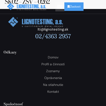
SK02 – ZSV – 0262
Žiadosti
lti@lignotesting.sk
02/4363 2957
Odkazy
Domov
Profil a činnosti
Zoznamy
Oprávnenia
Na stiahnutie
Kontakt
Spoločnosť