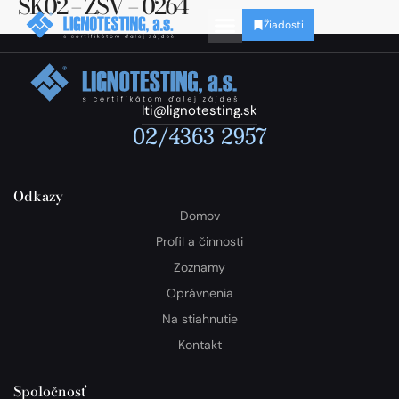
SK02 – ZSV – 0264
Žiadosti
lti@lignotesting.sk
02/4363 2957
Odkazy
Domov
Profil a činnosti
Zoznamy
Oprávnenia
Na stiahnutie
Kontakt
Spoločnosť