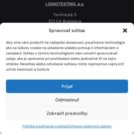
LIGNOTESTING, a.s.
Technická 5
821 04 Bratislava
Slovenská republika
Spravovať súhlas
Ochrana osobných údajov
Aby sme vám poskytli tie najlepšie skúsenosti, používame technológie,
Politika používania cookies
ako sú súbory cookie na ukladanie a/alebo prístup k informáciám o
zariadení. Súhlas s týmito technológiami nám umožní spracovávať
Mapa
údaje, ako je správanie pri prehliadaní alebo jedinečné ID na tejto
stránke. Nesúhlas alebo odvolanie súhlasu môže nepriaznivo ovplyvniť
určité vlastnosti a funkcie.
Prijať
Odmietnuť
Zobraziť predvoľby
Lignotesting, a. s. © 2024 | Všetky práva vyhradené. | Vytvoril: Marek Heinfarth.
Politika používania cookies
Ochrana osobných údajov