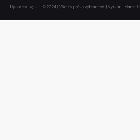
Lignotesting, a. s. © 2024 | Všetky práva vyhradené. | Vytvoril: Marek H