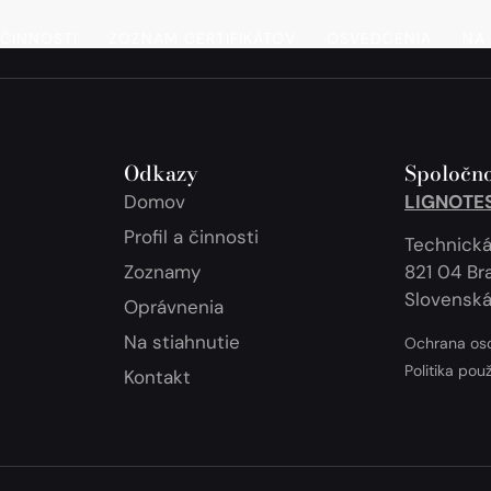
 ČINNOSTI
ZOZNAM CERTIFIKÁTOV
OSVEDČENIA
NA 
Odkazy
Spoločno
Domov
LIGNOTEST
Profil a činnosti
Technická
Zoznamy
821 04 Bra
Slovenská
Oprávnenia
Na stiahnutie
Ochrana os
Politika pou
Kontakt