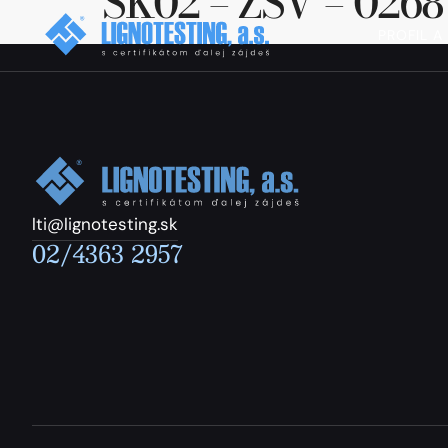
SK02 – ZSV – 0268
PROFIL A
lti@lignotesting.sk
02/4363 2957