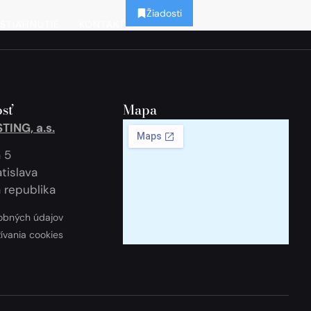
Žiadosti
STIAHNUTIE
KONTAKT
sť
Mapa
ING, a.s.
 5
tislava
 republika
obných údajov
žívania cookies