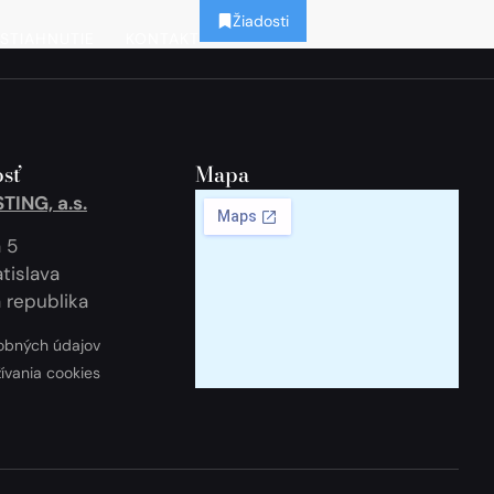
Žiadosti
STIAHNUTIE
KONTAKT
sť
Mapa
ING, a.s.
 5
tislava
 republika
obných údajov
žívania cookies