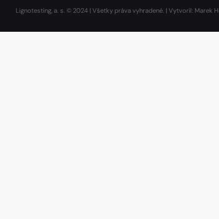
Lignotesting, a. s. © 2024 | Všetky práva vyhradené. | Vytvoril: Marek H