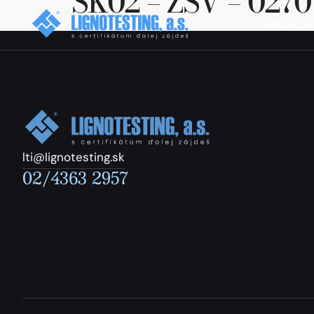
SK02 – ZSV – 0270
PROFIL A
lti@lignotesting.sk
02/4363 2957