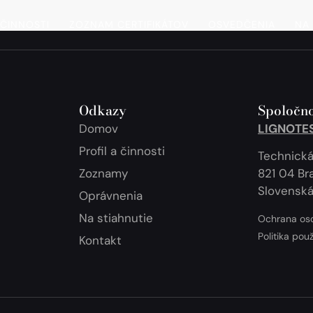
 ČINNOSTI
ZOZNAM CERTIFIKÁTOV
OSVEDČENIA
NA 
Odkazy
Spoločno
Domov
LIGNOTEST
Profil a činnosti
Technická
Zoznamy
821 04 Bra
Slovenská
Oprávnenia
Na stiahnutie
Ochrana os
Politika pou
Kontakt