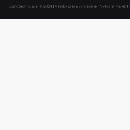
Lignotesting, a. s. © 2024 | Všetky práva vyhradené. | Vytvoril: Marek H