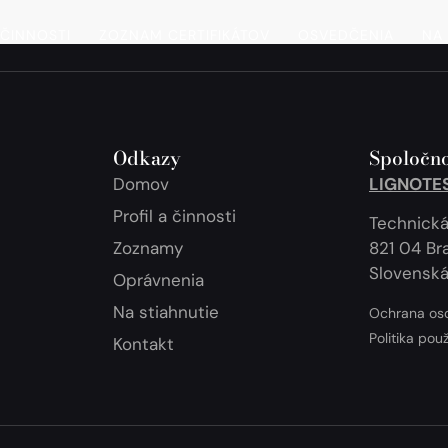
 ČINNOSTI
ZOZNAM CERTIFIKÁTOV
OSVEDČENIA
NA 
Odkazy
Spoločno
Domov
LIGNOTEST
Profil a činnosti
Technická
Zoznamy
821 04 Bra
Slovenská
Oprávnenia
Na stiahnutie
Ochrana os
Politika pou
Kontakt