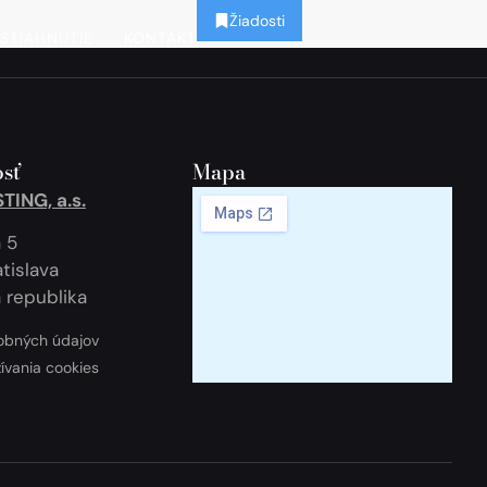
Žiadosti
STIAHNUTIE
KONTAKT
sť
Mapa
ING, a.s.
 5
tislava
 republika
obných údajov
žívania cookies