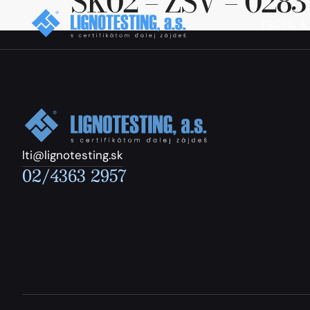
SK02 – ZSV – 0283
PROFIL A
lti@lignotesting.sk
02/4363 2957