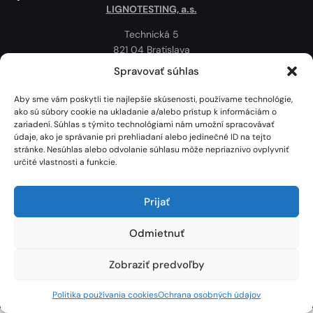
LIGNOTESTING, a.s.
Technická 5
821 04 Bratislava
Slovenská republika
Spravovať súhlas
Ochrana osobných údajov
Aby sme vám poskytli tie najlepšie skúsenosti, používame technológie,
Politika používania cookies
ako sú súbory cookie na ukladanie a/alebo prístup k informáciám o
zariadení. Súhlas s týmito technológiami nám umožní spracovávať
Mapa
údaje, ako je správanie pri prehliadaní alebo jedinečné ID na tejto
stránke. Nesúhlas alebo odvolanie súhlasu môže nepriaznivo ovplyvniť
určité vlastnosti a funkcie.
Prijať
Odmietnuť
Zobraziť predvoľby
Lignotesting, a. s. © 2024 | Všetky práva vyhradené. | Vytvoril: Marek Heinfarth.
Politika používania cookies
Ochrana osobných údajov