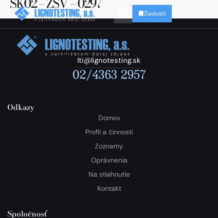
SK02 – ZSV – 0297
Žiadosti
lti@lignotesting.sk
02/4363 2957
Odkazy
Domov
Profil a činnosti
Zoznamy
Oprávnenia
Na stiahnutie
Kontakt
Spoločnosť