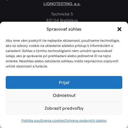
LIGNOTESTING, a.s.
Technická 5
821 04 Bratislava
Slovenská republika
Spravovať súhlas
Ochrana osobných údajov
Aby sme vám poskytli tie najlepšie skúsenosti, používame technológie,
Politika používania cookies
ako sú súbory cookie na ukladanie a/alebo prístup k informáciám o
zariadení. Súhlas s týmito technológiami nám umožní spracovávať
Mapa
údaje, ako je správanie pri prehliadaní alebo jedinečné ID na tejto
stránke. Nesúhlas alebo odvolanie súhlasu môže nepriaznivo ovplyvniť
určité vlastnosti a funkcie.
Prijať
Odmietnuť
Zobraziť predvoľby
Lignotesting, a. s. © 2024 | Všetky práva vyhradené. | Vytvoril: Marek Heinfarth.
Politika používania cookies
Ochrana osobných údajov