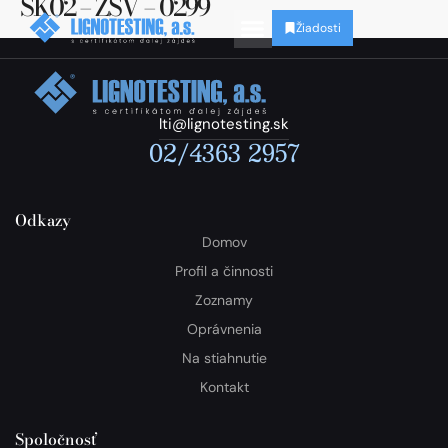
SK02 – ZSV – 0299
Žiadosti
lti@lignotesting.sk
02/4363 2957
Odkazy
Domov
Profil a činnosti
Zoznamy
Oprávnenia
Na stiahnutie
Kontakt
Spoločnosť