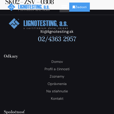
SK02 – ZSV – 0308
Žiadosti
lti@lignotesting.sk
02/4363 2957
Odkazy
Domov
Profil a činnosti
Zoznamy
Oprávnenia
Na stiahnutie
Kontakt
Spoločnosť