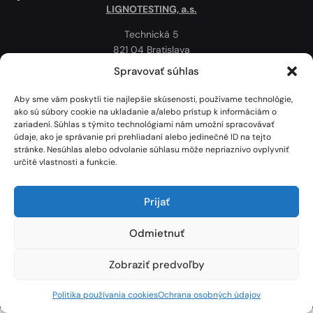
LIGNOTESTING, a.s.
Technická 5
821 04 Bratislava
Slovenská republika
Spravovať súhlas
Ochrana osobných údajov
Aby sme vám poskytli tie najlepšie skúsenosti, používame technológie,
Politika používania cookies
ako sú súbory cookie na ukladanie a/alebo prístup k informáciám o
zariadení. Súhlas s týmito technológiami nám umožní spracovávať
Mapa
údaje, ako je správanie pri prehliadaní alebo jedinečné ID na tejto
stránke. Nesúhlas alebo odvolanie súhlasu môže nepriaznivo ovplyvniť
určité vlastnosti a funkcie.
Prijať
Odmietnuť
Zobraziť predvoľby
Lignotesting, a. s. © 2024 | Všetky práva vyhradené. | Vytvoril: Marek Heinfarth.
Politika používania cookies
Ochrana osobných údajov