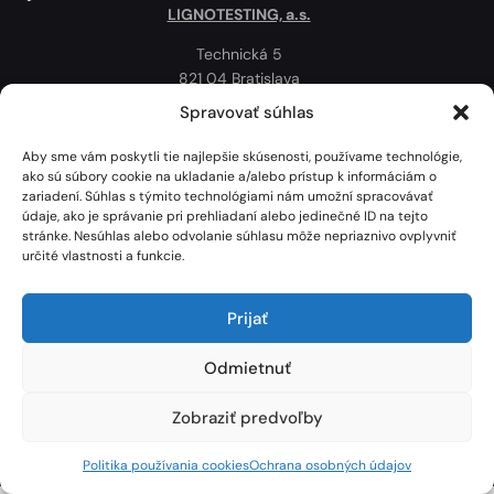
LIGNOTESTING, a.s.
Technická 5
821 04 Bratislava
Slovenská republika
Spravovať súhlas
Ochrana osobných údajov
Aby sme vám poskytli tie najlepšie skúsenosti, používame technológie,
Politika používania cookies
ako sú súbory cookie na ukladanie a/alebo prístup k informáciám o
zariadení. Súhlas s týmito technológiami nám umožní spracovávať
Mapa
údaje, ako je správanie pri prehliadaní alebo jedinečné ID na tejto
stránke. Nesúhlas alebo odvolanie súhlasu môže nepriaznivo ovplyvniť
určité vlastnosti a funkcie.
Prijať
Odmietnuť
Zobraziť predvoľby
Lignotesting, a. s. © 2024 | Všetky práva vyhradené. | Vytvoril: Marek Heinfarth.
Politika používania cookies
Ochrana osobných údajov