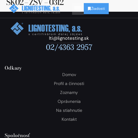
SK02 – ZSV – 0312
Žiadosti
lti@lignotesting.sk
02/4363 2957
Odkazy
Domov
Profil a činnosti
Zoznamy
Oprávnenia
Na stiahnutie
Kontakt
Spoločnosť