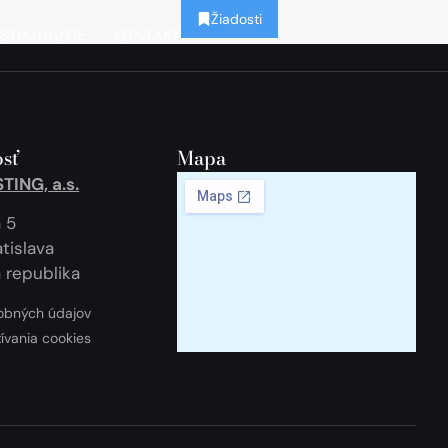
Žiadosti
STIAHNUTIE
KONTAKT
sť
Mapa
ING, a.s.
 5
tislava
 republika
obných údajov
žívania cookies