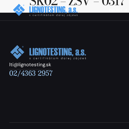
SK02 – ZSV – 0317
PROFIL A
lti@lignotesting.sk
02/4363 2957