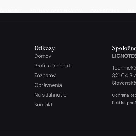
 ČINNOSTI
ZOZNAM CERTIFIKÁTOV
OSVEDČENIA
NA 
Odkazy
Spoločno
Domov
LIGNOTEST
Profil a činnosti
Technická
Zoznamy
821 04 Bra
Slovenská
Oprávnenia
Na stiahnutie
Ochrana os
Politika pou
Kontakt