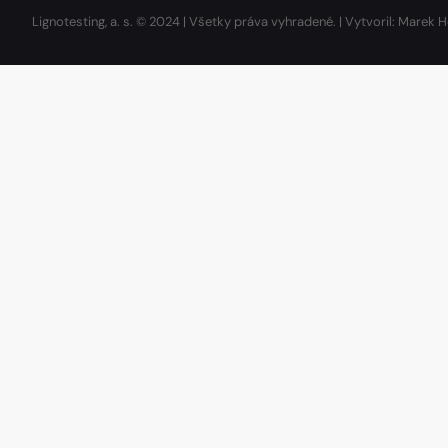
Lignotesting, a. s. © 2024 | Všetky práva vyhradené. | Vytvoril: Marek H