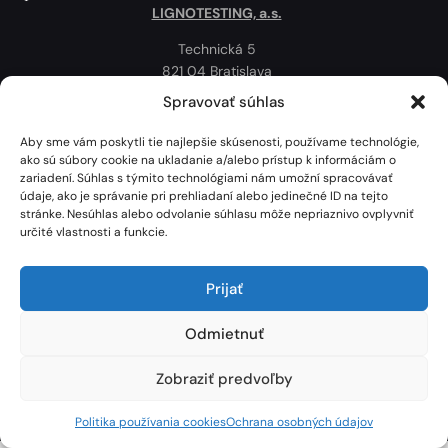
LIGNOTESTING, a.s.
Technická 5
821 04 Bratislava
Slovenská republika
Spravovať súhlas
Ochrana osobných údajov
Aby sme vám poskytli tie najlepšie skúsenosti, používame technológie,
Politika používania cookies
ako sú súbory cookie na ukladanie a/alebo prístup k informáciám o
zariadení. Súhlas s týmito technológiami nám umožní spracovávať
Mapa
údaje, ako je správanie pri prehliadaní alebo jedinečné ID na tejto
stránke. Nesúhlas alebo odvolanie súhlasu môže nepriaznivo ovplyvniť
určité vlastnosti a funkcie.
Prijať
Odmietnuť
Zobraziť predvoľby
Lignotesting, a. s. © 2024 | Všetky práva vyhradené. | Vytvoril: Marek Heinfarth.
Politika používania cookies
Ochrana osobných údajov