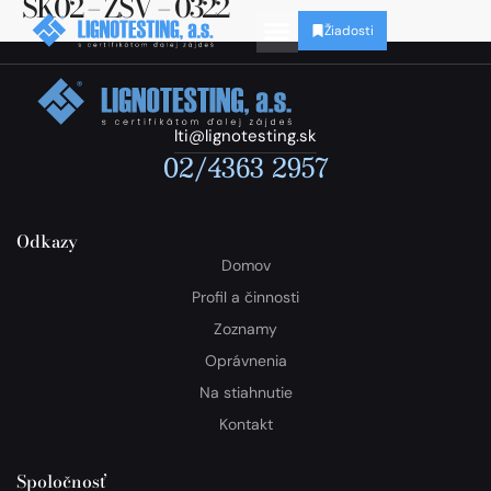
SK02 – ZSV – 0322
Žiadosti
lti@lignotesting.sk
02/4363 2957
Odkazy
Domov
Profil a činnosti
Zoznamy
Oprávnenia
Na stiahnutie
Kontakt
Spoločnosť