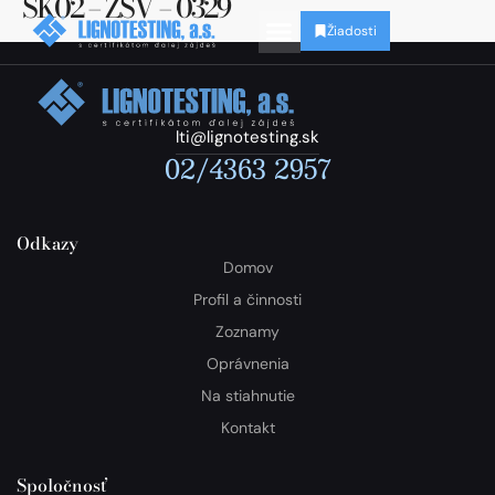
SK02 – ZSV – 0329
Žiadosti
lti@lignotesting.sk
02/4363 2957
Odkazy
Domov
Profil a činnosti
Zoznamy
Oprávnenia
Na stiahnutie
Kontakt
Spoločnosť