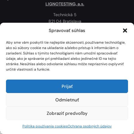
LIGNOTESTING, a.s.
Technická 5
821 04 Bratislava
Slovenská republika
Spravovať súhlas
Ochrana osobných údajov
Aby sme vám poskytli tie najlepšie skúsenosti, používame technológie,
Politika používania cookies
ako sú súbory cookie na ukladanie a/alebo prístup k informáciám o
zariadení. Súhlas s týmito technológiami nám umožní spracovávať
Mapa
údaje, ako je správanie pri prehliadaní alebo jedinečné ID na tejto
stránke. Nesúhlas alebo odvolanie súhlasu môže nepriaznivo ovplyvniť
určité vlastnosti a funkcie.
Prijať
Odmietnuť
Zobraziť predvoľby
Lignotesting, a. s. © 2024 | Všetky práva vyhradené. | Vytvoril: Marek Heinfarth.
Politika používania cookies
Ochrana osobných údajov