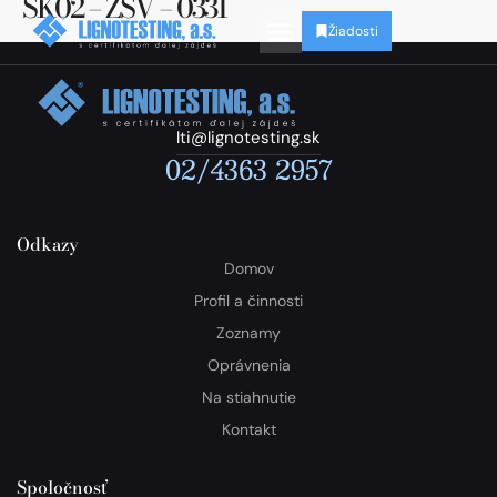
SK02 – ZSV – 0331
Žiadosti
lti@lignotesting.sk
02/4363 2957
Odkazy
Domov
Profil a činnosti
Zoznamy
Oprávnenia
Na stiahnutie
Kontakt
Spoločnosť