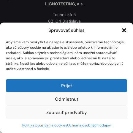
LIGNOTESTING, a.s.
Technická 5
821 04 Bratislava
Slovenská republika
Spravovať súhlas
Ochrana osobných údajov
Aby sme vám poskytli tie najlepšie skúsenosti, používame technológie,
Politika používania cookies
ako sú súbory cookie na ukladanie a/alebo prístup k informáciám o
zariadení. Súhlas s týmito technológiami nám umožní spracovávať
Mapa
údaje, ako je správanie pri prehliadaní alebo jedinečné ID na tejto
stránke. Nesúhlas alebo odvolanie súhlasu môže nepriaznivo ovplyvniť
určité vlastnosti a funkcie.
Prijať
Odmietnuť
Zobraziť predvoľby
Lignotesting, a. s. © 2024 | Všetky práva vyhradené. | Vytvoril: Marek Heinfarth.
Politika používania cookies
Ochrana osobných údajov