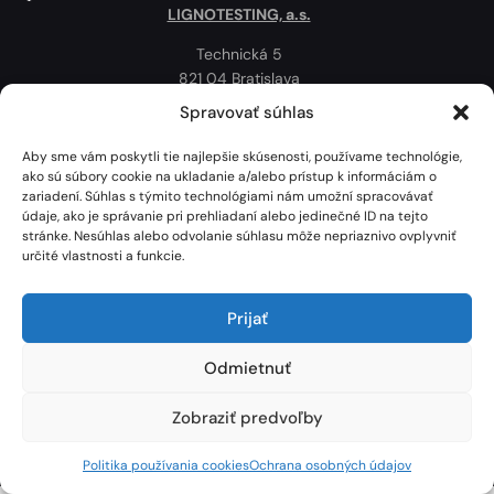
LIGNOTESTING, a.s.
Technická 5
821 04 Bratislava
Slovenská republika
Spravovať súhlas
Ochrana osobných údajov
Aby sme vám poskytli tie najlepšie skúsenosti, používame technológie,
Politika používania cookies
ako sú súbory cookie na ukladanie a/alebo prístup k informáciám o
zariadení. Súhlas s týmito technológiami nám umožní spracovávať
Mapa
údaje, ako je správanie pri prehliadaní alebo jedinečné ID na tejto
stránke. Nesúhlas alebo odvolanie súhlasu môže nepriaznivo ovplyvniť
určité vlastnosti a funkcie.
Prijať
Odmietnuť
Zobraziť predvoľby
Lignotesting, a. s. © 2024 | Všetky práva vyhradené. | Vytvoril: Marek Heinfarth.
Politika používania cookies
Ochrana osobných údajov