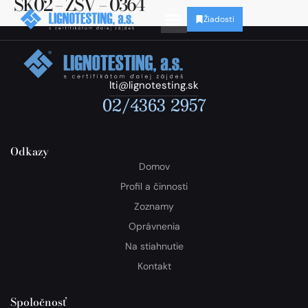
SK02 – ZSV – 0364
Žiadosti
lti@lignotesting.sk
02/4363 2957
Odkazy
Domov
Profil a činnosti
Zoznamy
Oprávnenia
Na stiahnutie
Kontakt
Spoločnosť