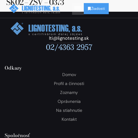
SK02 – ZSV – 0373
Žiadosti
lti@lignotesting.sk
02/4363 2957
Odkazy
Domov
Profil a činnosti
Zoznamy
Oprávnenia
Na stiahnutie
Kontakt
Spoločnosť