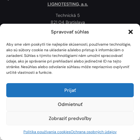
LIGNOTESTING, a.s.
Technická 5
821 04 Bratislava
Slovenská republika
Spravovať súhlas
Ochrana osobných údajov
Aby sme vám poskytli tie najlepšie skúsenosti, používame technológie,
Politika používania cookies
ako sú súbory cookie na ukladanie a/alebo prístup k informáciám o
zariadení. Súhlas s týmito technológiami nám umožní spracovávať
Mapa
údaje, ako je správanie pri prehliadaní alebo jedinečné ID na tejto
stránke. Nesúhlas alebo odvolanie súhlasu môže nepriaznivo ovplyvniť
určité vlastnosti a funkcie.
Prijať
Odmietnuť
Zobraziť predvoľby
Lignotesting, a. s. © 2024 | Všetky práva vyhradené. | Vytvoril: Marek Heinfarth.
Politika používania cookies
Ochrana osobných údajov