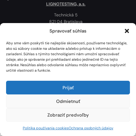
LIGNOTESTING, a.s.
Technická 5
821 04 Bratislava
Slovenská republika
Spravovať súhlas
Ochrana osobných údajov
Aby sme vám poskytli tie najlepšie skúsenosti, používame technológie,
Politika používania cookies
ako sú súbory cookie na ukladanie a/alebo prístup k informáciám o
zariadení. Súhlas s týmito technológiami nám umožní spracovávať
Mapa
údaje, ako je správanie pri prehliadaní alebo jedinečné ID na tejto
stránke. Nesúhlas alebo odvolanie súhlasu môže nepriaznivo ovplyvniť
určité vlastnosti a funkcie.
Prijať
Odmietnuť
Zobraziť predvoľby
Lignotesting, a. s. © 2024 | Všetky práva vyhradené. | Vytvoril: Marek Heinfarth.
Politika používania cookies
Ochrana osobných údajov