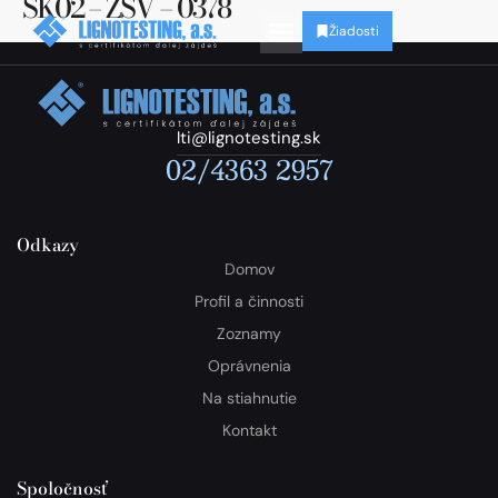
SK02 – ZSV – 0378
Žiadosti
lti@lignotesting.sk
02/4363 2957
Odkazy
Domov
Profil a činnosti
Zoznamy
Oprávnenia
Na stiahnutie
Kontakt
Spoločnosť