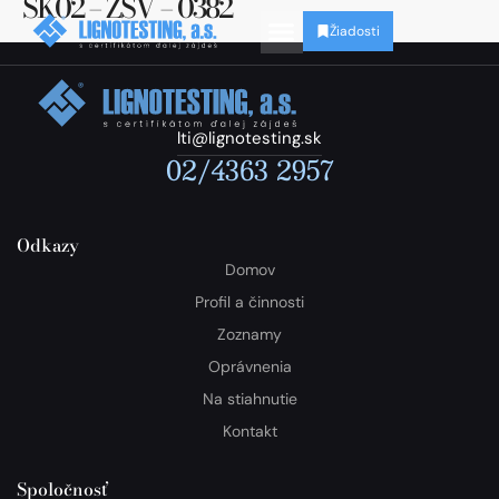
SK02 – ZSV – 0382
Žiadosti
lti@lignotesting.sk
02/4363 2957
Odkazy
Domov
Profil a činnosti
Zoznamy
Oprávnenia
Na stiahnutie
Kontakt
Spoločnosť