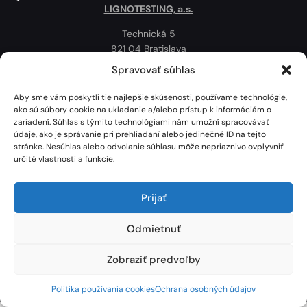
LIGNOTESTING, a.s.
Technická 5
821 04 Bratislava
Slovenská republika
Spravovať súhlas
Ochrana osobných údajov
Aby sme vám poskytli tie najlepšie skúsenosti, používame technológie,
Politika používania cookies
ako sú súbory cookie na ukladanie a/alebo prístup k informáciám o
zariadení. Súhlas s týmito technológiami nám umožní spracovávať
Mapa
údaje, ako je správanie pri prehliadaní alebo jedinečné ID na tejto
stránke. Nesúhlas alebo odvolanie súhlasu môže nepriaznivo ovplyvniť
určité vlastnosti a funkcie.
Prijať
Odmietnuť
Zobraziť predvoľby
Lignotesting, a. s. © 2024 | Všetky práva vyhradené. | Vytvoril: Marek Heinfarth.
Politika používania cookies
Ochrana osobných údajov