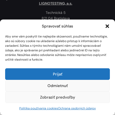
LIGNOTESTING, a.s.
Technická 5
821 04 Bratislava
Slovenská republika
Spravovať súhlas
Ochrana osobných údajov
Aby sme vám poskytli tie najlepšie skúsenosti, používame technológie,
Politika používania cookies
ako sú súbory cookie na ukladanie a/alebo prístup k informáciám o
zariadení. Súhlas s týmito technológiami nám umožní spracovávať
Mapa
údaje, ako je správanie pri prehliadaní alebo jedinečné ID na tejto
stránke. Nesúhlas alebo odvolanie súhlasu môže nepriaznivo ovplyvniť
určité vlastnosti a funkcie.
Prijať
Odmietnuť
Zobraziť predvoľby
Lignotesting, a. s. © 2024 | Všetky práva vyhradené. | Vytvoril: Marek Heinfarth.
Politika používania cookies
Ochrana osobných údajov