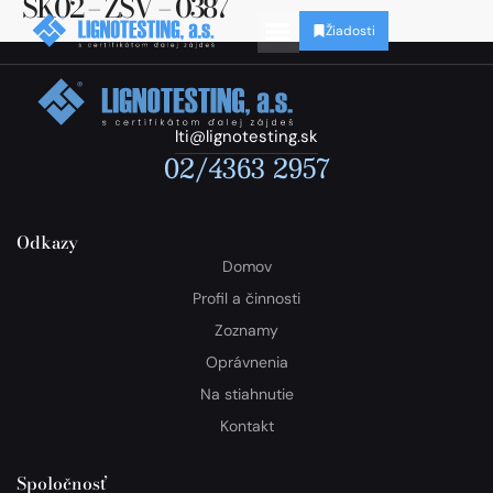
SK02 – ZSV – 0387
Žiadosti
lti@lignotesting.sk
02/4363 2957
Odkazy
Domov
Profil a činnosti
Zoznamy
Oprávnenia
Na stiahnutie
Kontakt
Spoločnosť