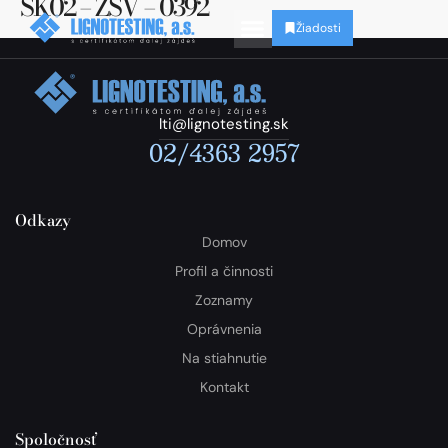
SK02 – ZSV – 0392
Žiadosti
lti@lignotesting.sk
02/4363 2957
Odkazy
Domov
Profil a činnosti
Zoznamy
Oprávnenia
Na stiahnutie
Kontakt
Spoločnosť