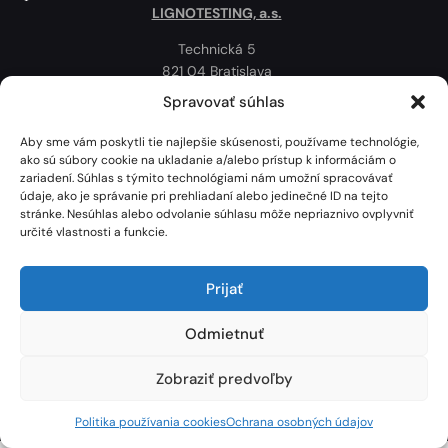
LIGNOTESTING, a.s.
Technická 5
821 04 Bratislava
Slovenská republika
Spravovať súhlas
Ochrana osobných údajov
Aby sme vám poskytli tie najlepšie skúsenosti, používame technológie,
Politika používania cookies
ako sú súbory cookie na ukladanie a/alebo prístup k informáciám o
zariadení. Súhlas s týmito technológiami nám umožní spracovávať
Mapa
údaje, ako je správanie pri prehliadaní alebo jedinečné ID na tejto
stránke. Nesúhlas alebo odvolanie súhlasu môže nepriaznivo ovplyvniť
určité vlastnosti a funkcie.
Prijať
Odmietnuť
Zobraziť predvoľby
Lignotesting, a. s. © 2024 | Všetky práva vyhradené. | Vytvoril: Marek Heinfarth.
Politika používania cookies
Ochrana osobných údajov