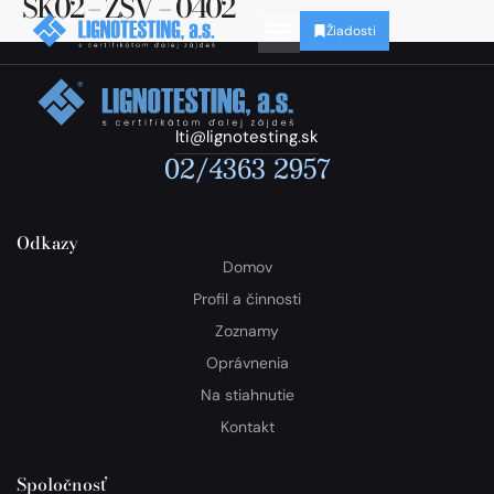
SK02 – ZSV – 0402
Žiadosti
lti@lignotesting.sk
02/4363 2957
Odkazy
Domov
Profil a činnosti
Zoznamy
Oprávnenia
Na stiahnutie
Kontakt
Spoločnosť