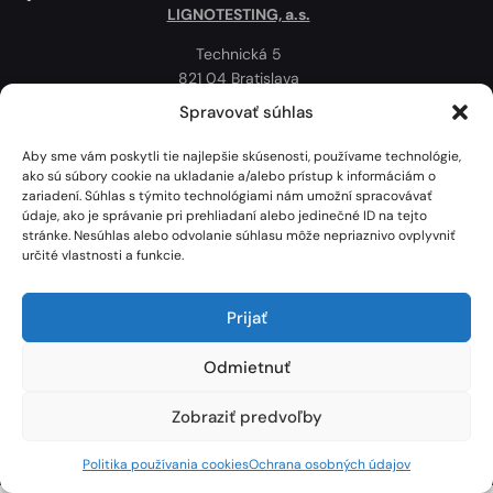
LIGNOTESTING, a.s.
Technická 5
821 04 Bratislava
Slovenská republika
Spravovať súhlas
Ochrana osobných údajov
Aby sme vám poskytli tie najlepšie skúsenosti, používame technológie,
Politika používania cookies
ako sú súbory cookie na ukladanie a/alebo prístup k informáciám o
zariadení. Súhlas s týmito technológiami nám umožní spracovávať
Mapa
údaje, ako je správanie pri prehliadaní alebo jedinečné ID na tejto
stránke. Nesúhlas alebo odvolanie súhlasu môže nepriaznivo ovplyvniť
určité vlastnosti a funkcie.
Prijať
Odmietnuť
Zobraziť predvoľby
Lignotesting, a. s. © 2024 | Všetky práva vyhradené. | Vytvoril: Marek Heinfarth.
Politika používania cookies
Ochrana osobných údajov