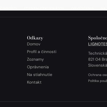
 ČINNOSTI
ZOZNAM CERTIFIKÁTOV
OSVEDČENIA
NA 
Odkazy
Spoločno
Domov
LIGNOTEST
Profil a činnosti
Technická
Zoznamy
821 04 Bra
Slovenská
Oprávnenia
Na stiahnutie
Ochrana os
Politika pou
Kontakt