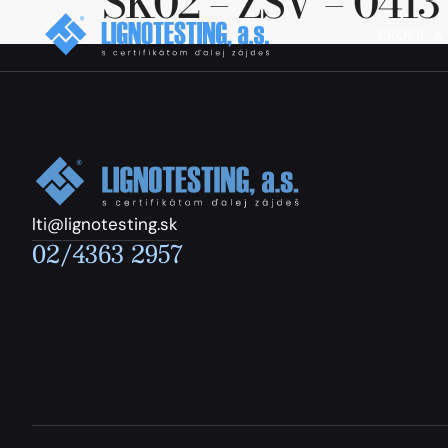
SK02 – ZSV – 0413
PROFIL A
lti@lignotesting.sk
02/4363 2957