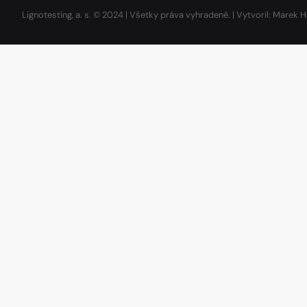
Lignotesting, a. s. © 2024 | Všetky práva vyhradené. | Vytvoril: Marek H