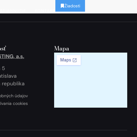
Žiadosti
STIAHNUTIE
KONTAKT
sť
Mapa
ING, a.s.
 5
tislava
 republika
obných údajov
žívania cookies