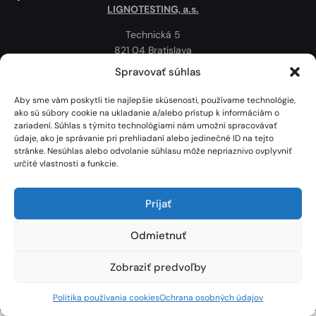
LIGNOTESTING, a.s.
Technická 5
821 04 Bratislava
Slovenská republika
Spravovať súhlas
Ochrana osobných údajov
Aby sme vám poskytli tie najlepšie skúsenosti, používame technológie,
Politika používania cookies
ako sú súbory cookie na ukladanie a/alebo prístup k informáciám o
zariadení. Súhlas s týmito technológiami nám umožní spracovávať
Mapa
údaje, ako je správanie pri prehliadaní alebo jedinečné ID na tejto
stránke. Nesúhlas alebo odvolanie súhlasu môže nepriaznivo ovplyvniť
určité vlastnosti a funkcie.
Prijať
Odmietnuť
Zobraziť predvoľby
Lignotesting, a. s. © 2024 | Všetky práva vyhradené. | Vytvoril: Marek Heinfarth.
Politika používania cookies
Ochrana osobných údajov