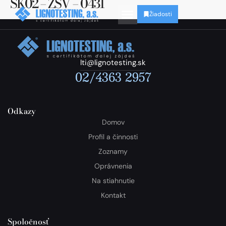
SK02 – ZSV – 0431
Žiadosti
lti@lignotesting.sk
02/4363 2957
Odkazy
Domov
Profil a činnosti
Zoznamy
Oprávnenia
Na stiahnutie
Kontakt
Spoločnosť