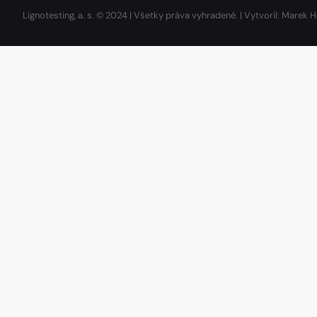
Lignotesting, a. s. © 2024 | Všetky práva vyhradené. | Vytvoril: Marek H