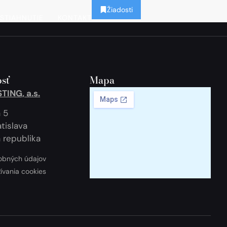
Žiadosti
STIAHNUTIE
KONTAKT
sť
Mapa
ING, a.s.
 5
tislava
 republika
obných údajov
žívania cookies