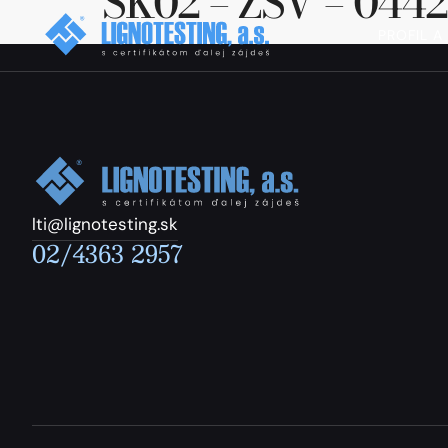
SK02 – ZSV – 0442
PROFIL A
lti@lignotesting.sk
02/4363 2957