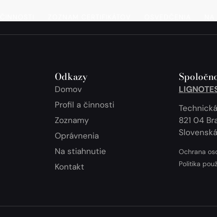
 ČINNOSTI
ZOZNAM CERTIFIKÁTOV
OSVEDČENIA
NA 
Odkazy
Spoločno
Domov
LIGNOTEST
Profil a činnosti
Technická
Zoznamy
821 04 Bra
Slovenská
Oprávnenia
Na stiahnutie
Ochrana os
Politika pou
Kontakt