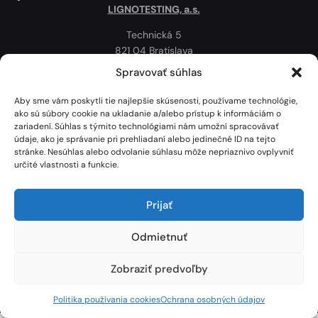
LIGNOTESTING, a.s.
Technická 5
821 04 Bratislava
Slovenská republika
Spravovať súhlas
Ochrana osobných údajov
Aby sme vám poskytli tie najlepšie skúsenosti, používame technológie,
Politika používania cookies
ako sú súbory cookie na ukladanie a/alebo prístup k informáciám o
zariadení. Súhlas s týmito technológiami nám umožní spracovávať
Mapa
údaje, ako je správanie pri prehliadaní alebo jedinečné ID na tejto
stránke. Nesúhlas alebo odvolanie súhlasu môže nepriaznivo ovplyvniť
určité vlastnosti a funkcie.
Prijať
Odmietnuť
Zobraziť predvoľby
Lignotesting, a. s. © 2024 | Všetky práva vyhradené. | Vytvoril: Marek Heinfarth.
Politika používania cookies
Ochrana osobných údajov