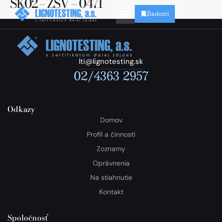
SK02 – ZSV – 0471
Žiadosti
lti@lignotesting.sk
02/4363 2957
Odkazy
Domov
Profil a činnosti
Zoznamy
Oprávnenia
Na stiahnutie
Kontakt
Spoločnosť