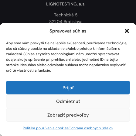
LIGNOTESTING, a.s.
Technická 5
821 04 Bratislava
Slovenská republika
Spravovať súhlas
Ochrana osobných údajov
Aby sme vám poskytli tie najlepšie skúsenosti, používame technológie,
Politika používania cookies
ako sú súbory cookie na ukladanie a/alebo prístup k informáciám o
zariadení. Súhlas s týmito technológiami nám umožní spracovávať
Mapa
údaje, ako je správanie pri prehliadaní alebo jedinečné ID na tejto
stránke. Nesúhlas alebo odvolanie súhlasu môže nepriaznivo ovplyvniť
určité vlastnosti a funkcie.
Prijať
Odmietnuť
Zobraziť predvoľby
Lignotesting, a. s. © 2024 | Všetky práva vyhradené. | Vytvoril: Marek Heinfarth.
Politika používania cookies
Ochrana osobných údajov