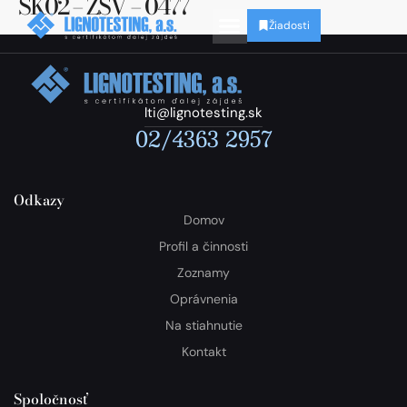
SK02 – ZSV – 0477
Žiadosti
lti@lignotesting.sk
02/4363 2957
Odkazy
Domov
Profil a činnosti
Zoznamy
Oprávnenia
Na stiahnutie
Kontakt
Spoločnosť