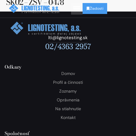
SK02 – ZSV – 0478
Žiadosti
lti@lignotesting.sk
02/4363 2957
Odkazy
Domov
Profil a činnosti
Zoznamy
Oprávnenia
Na stiahnutie
Kontakt
Spoločnosť