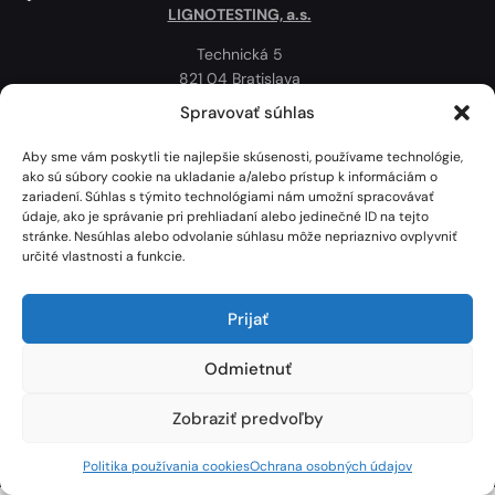
LIGNOTESTING, a.s.
Technická 5
821 04 Bratislava
Slovenská republika
Spravovať súhlas
Ochrana osobných údajov
Aby sme vám poskytli tie najlepšie skúsenosti, používame technológie,
Politika používania cookies
ako sú súbory cookie na ukladanie a/alebo prístup k informáciám o
zariadení. Súhlas s týmito technológiami nám umožní spracovávať
Mapa
údaje, ako je správanie pri prehliadaní alebo jedinečné ID na tejto
stránke. Nesúhlas alebo odvolanie súhlasu môže nepriaznivo ovplyvniť
určité vlastnosti a funkcie.
Prijať
Odmietnuť
Zobraziť predvoľby
Lignotesting, a. s. © 2024 | Všetky práva vyhradené. | Vytvoril: Marek Heinfarth.
Politika používania cookies
Ochrana osobných údajov