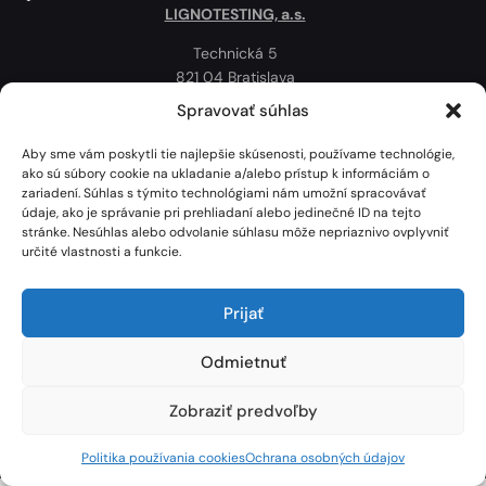
LIGNOTESTING, a.s.
Technická 5
821 04 Bratislava
Slovenská republika
Spravovať súhlas
Ochrana osobných údajov
Aby sme vám poskytli tie najlepšie skúsenosti, používame technológie,
Politika používania cookies
ako sú súbory cookie na ukladanie a/alebo prístup k informáciám o
zariadení. Súhlas s týmito technológiami nám umožní spracovávať
Mapa
údaje, ako je správanie pri prehliadaní alebo jedinečné ID na tejto
stránke. Nesúhlas alebo odvolanie súhlasu môže nepriaznivo ovplyvniť
určité vlastnosti a funkcie.
Prijať
Odmietnuť
Zobraziť predvoľby
Lignotesting, a. s. © 2024 | Všetky práva vyhradené. | Vytvoril: Marek Heinfarth.
Politika používania cookies
Ochrana osobných údajov