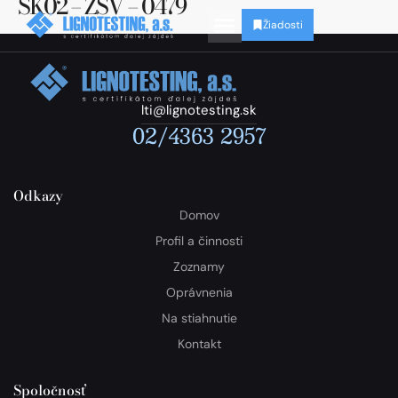
SK02 – ZSV – 0479
Žiadosti
lti@lignotesting.sk
02/4363 2957
Odkazy
Domov
Profil a činnosti
Zoznamy
Oprávnenia
Na stiahnutie
Kontakt
Spoločnosť