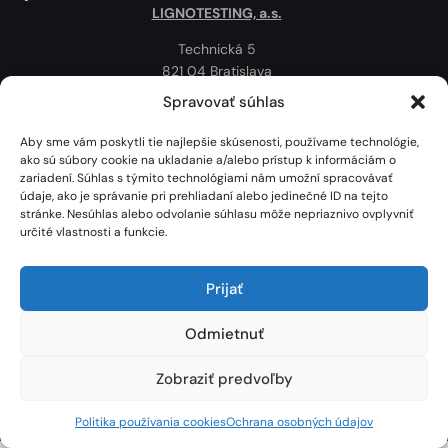
LIGNOTESTING, a.s.
Technická 5
821 04 Bratislava
Slovenská republika
Spravovať súhlas
Ochrana osobných údajov
Aby sme vám poskytli tie najlepšie skúsenosti, používame technológie,
Politika používania cookies
ako sú súbory cookie na ukladanie a/alebo prístup k informáciám o
zariadení. Súhlas s týmito technológiami nám umožní spracovávať
Mapa
údaje, ako je správanie pri prehliadaní alebo jedinečné ID na tejto
stránke. Nesúhlas alebo odvolanie súhlasu môže nepriaznivo ovplyvniť
určité vlastnosti a funkcie.
Prijať
Odmietnuť
Zobraziť predvoľby
Lignotesting, a. s. © 2024 | Všetky práva vyhradené. | Vytvoril: Marek Heinfarth.
Politika používania cookies
Ochrana osobných údajov