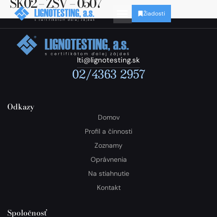
SK02 – ZSV – 0507
Žiadosti
lti@lignotesting.sk
02/4363 2957
Odkazy
Domov
Profil a činnosti
Zoznamy
Oprávnenia
Na stiahnutie
Kontakt
Spoločnosť