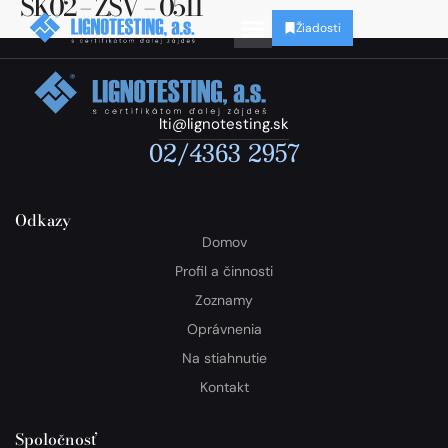
SK02 – ZSV – 0511
Žiadosti
lti@lignotesting.sk
02/4363 2957
Odkazy
Domov
Profil a činnosti
Zoznamy
Oprávnenia
Na stiahnutie
Kontakt
Spoločnosť