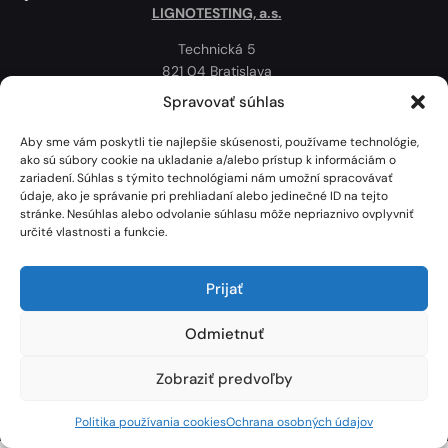
LIGNOTESTING, a.s.
Technická 5
821 04 Bratislava
Slovenská republika
Spravovať súhlas
Ochrana osobných údajov
Aby sme vám poskytli tie najlepšie skúsenosti, používame technológie,
Politika používania cookies
ako sú súbory cookie na ukladanie a/alebo prístup k informáciám o
zariadení. Súhlas s týmito technológiami nám umožní spracovávať
Mapa
údaje, ako je správanie pri prehliadaní alebo jedinečné ID na tejto
stránke. Nesúhlas alebo odvolanie súhlasu môže nepriaznivo ovplyvniť
určité vlastnosti a funkcie.
Prijať
Odmietnuť
Zobraziť predvoľby
Lignotesting, a. s. © 2024 | Všetky práva vyhradené. | Vytvoril: Marek Heinfarth.
Politika používania cookies
Ochrana osobných údajov