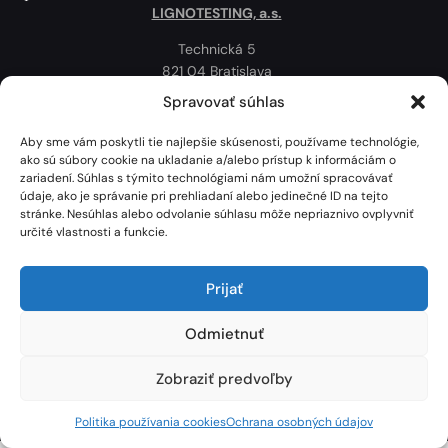
LIGNOTESTING, a.s.
Technická 5
821 04 Bratislava
Slovenská republika
Spravovať súhlas
Ochrana osobných údajov
Aby sme vám poskytli tie najlepšie skúsenosti, používame technológie,
Politika používania cookies
ako sú súbory cookie na ukladanie a/alebo prístup k informáciám o
zariadení. Súhlas s týmito technológiami nám umožní spracovávať
Mapa
údaje, ako je správanie pri prehliadaní alebo jedinečné ID na tejto
stránke. Nesúhlas alebo odvolanie súhlasu môže nepriaznivo ovplyvniť
určité vlastnosti a funkcie.
Prijať
Odmietnuť
Zobraziť predvoľby
Lignotesting, a. s. © 2024 | Všetky práva vyhradené. | Vytvoril: Marek Heinfarth.
Politika používania cookies
Ochrana osobných údajov