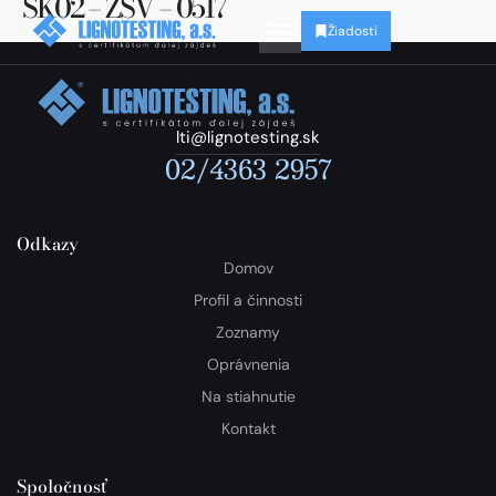
SK02 – ZSV – 0517
Žiadosti
lti@lignotesting.sk
02/4363 2957
Odkazy
Domov
Profil a činnosti
Zoznamy
Oprávnenia
Na stiahnutie
Kontakt
Spoločnosť