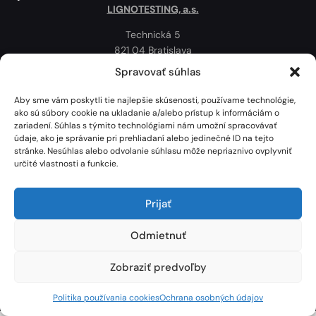
LIGNOTESTING, a.s.
Technická 5
821 04 Bratislava
Slovenská republika
Spravovať súhlas
Ochrana osobných údajov
Aby sme vám poskytli tie najlepšie skúsenosti, používame technológie,
Politika používania cookies
ako sú súbory cookie na ukladanie a/alebo prístup k informáciám o
zariadení. Súhlas s týmito technológiami nám umožní spracovávať
Mapa
údaje, ako je správanie pri prehliadaní alebo jedinečné ID na tejto
stránke. Nesúhlas alebo odvolanie súhlasu môže nepriaznivo ovplyvniť
určité vlastnosti a funkcie.
Prijať
Odmietnuť
Zobraziť predvoľby
Lignotesting, a. s. © 2024 | Všetky práva vyhradené. | Vytvoril: Marek Heinfarth.
Politika používania cookies
Ochrana osobných údajov