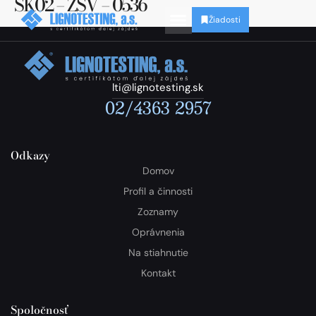
SK02 – ZSV – 0536
Žiadosti
lti@lignotesting.sk
02/4363 2957
Odkazy
Domov
Profil a činnosti
Zoznamy
Oprávnenia
Na stiahnutie
Kontakt
Spoločnosť