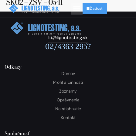
SK02 – ZSV – 0541
Žiadosti
lti@lignotesting.sk
02/4363 2957
Odkazy
Domov
Profil a činnosti
Zoznamy
Oprávnenia
Na stiahnutie
Kontakt
Spoločnosť