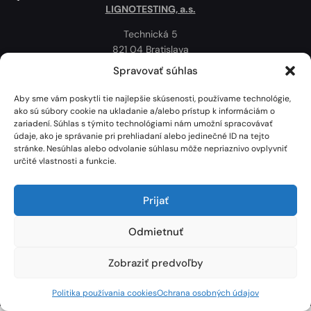
LIGNOTESTING, a.s.
Technická 5
821 04 Bratislava
Slovenská republika
Spravovať súhlas
Ochrana osobných údajov
Aby sme vám poskytli tie najlepšie skúsenosti, používame technológie,
Politika používania cookies
ako sú súbory cookie na ukladanie a/alebo prístup k informáciám o
zariadení. Súhlas s týmito technológiami nám umožní spracovávať
Mapa
údaje, ako je správanie pri prehliadaní alebo jedinečné ID na tejto
stránke. Nesúhlas alebo odvolanie súhlasu môže nepriaznivo ovplyvniť
určité vlastnosti a funkcie.
Prijať
Odmietnuť
Zobraziť predvoľby
Lignotesting, a. s. © 2024 | Všetky práva vyhradené. | Vytvoril: Marek Heinfarth.
Politika používania cookies
Ochrana osobných údajov